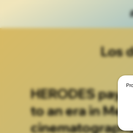
Los 
Pro
HERODES pays
to an era in Mex
cinematography