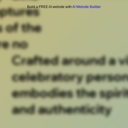
aptures
Build a FREE AI website with
AI Website Builder
 of the
re no
Crafted around a v
celebratory pers
embodies the spirit
and authenticity