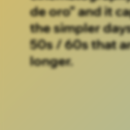
de oro” and it c
the simpler days
50s / 60s that a
longer.