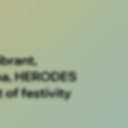
ibrant,
ona, HERODES
 of festivity